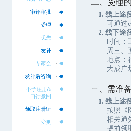
二、受理
审评审批
1. 线上途
可通过
受理
2. 线下途
优先
时间：工
周三、
发补
地点：
专家会
大成广
发补后咨询
三、需准
不予注册&
自行撤回
1. 线上途
领取注册证
按照《
相关通
变更
提前领取