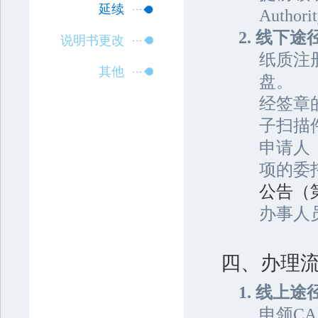
延续
Autho
2. 线下途
说明书更改
纸质注
其他
盘。
经签章
子扫描
申请人
项的委
公告（第
办事人
四、办理
1. 线上途
申领C